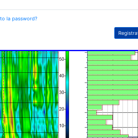
ato la password?
Registra